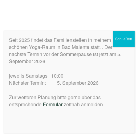
Zum
Inhalt
ELISABETH FREYMADL
springen
Heilpraktikerin für Psychotherapie – CARPE DIEM
Schließen
Seit 2025 findet das Familienstellen in meinem
Menü
schönen Yoga-Raum in Bad Malente statt. . Der
nächste Termin vor der Sommerpause ist jetzt am 5.
September 2026
Familienstellen – systemisches
Stellen
jeweils Samstags 10:00
Nächster Termin: 5. September 2026
Zur weiteren Planung bitte gerne über das
entsprechende
Formular
zeitnah anmelden.
Termin Details
Datum:
24. Mai 2025 10:00
–
17:00