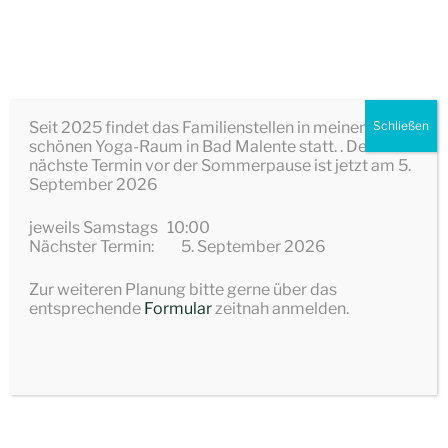
Zum
Inhalt
ELISABETH FREYMADL
springen
Heilpraktikerin für Psychotherapie – CARPE DIEM
Seit 2025 findet das Familienstellen in meinem
Schließen
Menü
schönen Yoga-Raum in Bad Malente statt. . Der
nächste Termin vor der Sommerpause ist jetzt am 5.
September 2026
VERBINDLICHE ANMELDUNG
FAMILIENSTELLEN 5. SEPTEMBER 2026
jeweils Samstags 10:00
Nächster Termin: 5. September 2026
Zur weiteren Planung bitte gerne über das
Telefon
entsprechende
Formular
zeitnah anmelden.
V
N
Bitte Handy und/oder Festnetz eintragen
o
a
r
c
Name
*
n
h
a
n
m
a